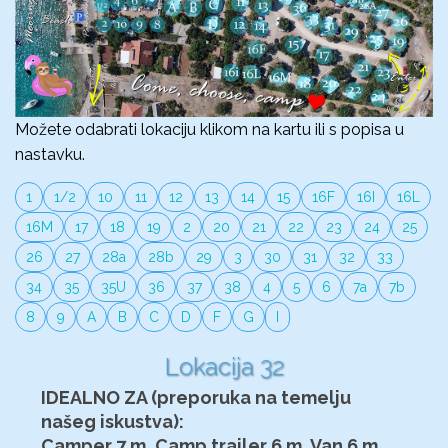
Možete odabrati lokaciju klikom na kartu ili s popisa u
nastavku.
1
1/2
10
11
12
13
14
15
16F
16I
16L
16M
17
18
19
2
20
21
22
23
24
25
26
27
28a
28b
29
3
30
31
32
33
34
35
35U
36
37
38
4
5
6
7a
7b
8
9
A
B
C
D
F
G
I
Lokacija 32
IDEALNO ZA (preporuka na temelju
našeg iskustva):
Camper 7 m, Camp trailer 6 m, Van 6 m