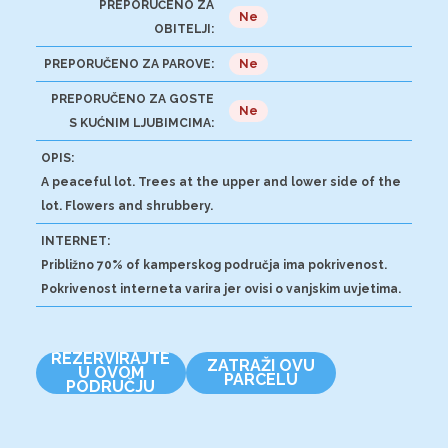
PREPORUČENO ZA
Ne
OBITELJI:
PREPORUČENO ZA PAROVE:
Ne
PREPORUČENO ZA GOSTE
Ne
S KUĆNIM LJUBIMCIMA:
OPIS:
A peaceful lot. Trees at the upper and lower side of the
lot. Flowers and shrubbery.
INTERNET:
Približno 70% of kamperskog područja ima pokrivenost.
Pokrivenost interneta varira jer ovisi o vanjskim uvjetima.
REZERVIRAJTE
ZATRAŽI OVU
U OVOM
PARCELU
PODRUČJU