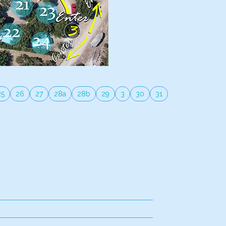
25
26
27
28a
28b
29
3
30
31