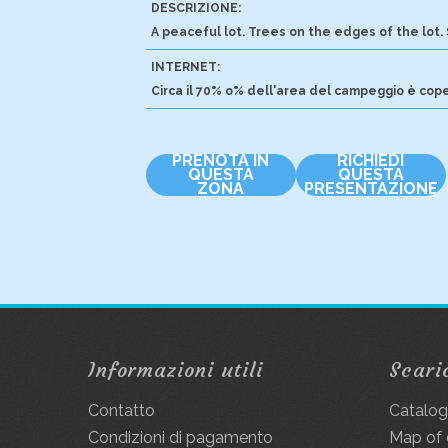
DESCRIZIONE:
A peaceful lot. Trees on the edges of the lot. 
INTERNET:
Circa il 70% o% dell'area del campeggio è cope
PRENOTA IN
RICHIEDI
QUESTA
QUESTA
ZONA
PRESENTAZIONE
Informazioni utili
Scari
Contatto
Catalo
Condizioni di pagamento
Map of