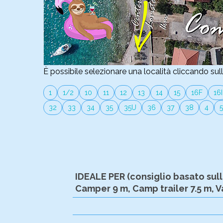
È possibile selezionare una località cliccando sul
1
1/2
10
11
12
13
14
15
16F
16I
32
33
34
35
35U
36
37
38
4
5
IDEALE PER (consiglio basato sull
Camper 9 m, Camp trailer 7.5 m, V