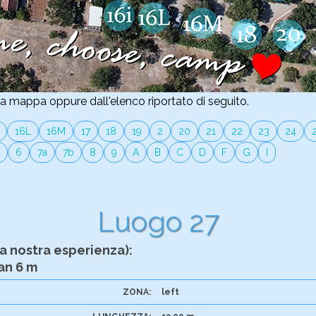
la mappa oppure dall'elenco riportato di seguito.
16L
16M
17
18
19
2
20
21
22
23
24
6
7a
7b
8
9
A
B
C
D
F
G
I
Luogo 27
a nostra esperienza):
an 6 m
ZONA:
left