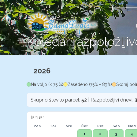
Koledar razpoložljiv
2026
Na voljo (< 75 %)
Zasedeno (75% - 89%)
Skoraj pol
Skupno število parcel:
52
| Razpoložljivi dnevi:
Januar
Pon
Tor
Sre
Čet
Pet
Sob
Ned
1
2
3
4