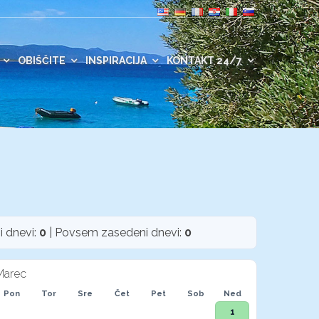
OBIŠČITE
INSPIRACIJA
KONTAKT 24/7
i dnevi:
0
| Povsem zasedeni dnevi:
0
Marec
Pon
Tor
Sre
Čet
Pet
Sob
Ned
1