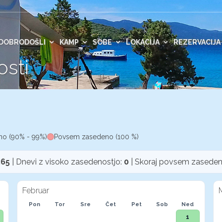
DOBRODOŠLI
KAMP
SOBE
LOKACIJA
REZERVACIJA
osti
no (90% - 99%)
Povsem zasedeno (100 %)
365
| Dnevi z visoko zasedenostjo:
0
| Skoraj povsem zaseden
Februar
Pon
Tor
Sre
Čet
Pet
Sob
Ned
1