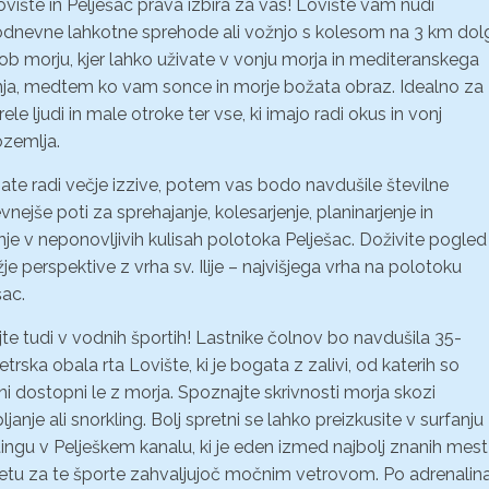
ovište in Pelješac prava izbira za vas! Lovište vam nudi
dnevne lahkotne sprehode ali vožnjo s kolesom na 3 km dol
 ob morju, kjer lahko uživate v vonju morja in mediteranskega
inja, medtem ko vam sonce in morje božata obraz. Idealno za
rele ljudi in male otroke ter vse, ki imajo radi okus in vonj
zemlja.
ate radi večje izzive, potem vas bodo navdušile številne
vnejše poti za sprehajanje, kolesarjenje, planinarjenje in
nje v neponovljivih kulisah polotoka Pelješac. Doživite pogled
žje perspektive z vrha sv. Ilije – najvišjega vrha na polotoku
šac.
jte tudi v vodnih športih! Lastnike čolnov bo navdušila 35-
etrska obala rta Lovište, ki je bogata z zalivi, od katerih so
lni dostopni le z morja. Spoznajte skrivnosti morja skozi
janje ali snorkling. Bolj spretni se lahko preizkusite v surfanju
jtingu v Pelješkem kanalu, ki je eden izmed najbolj znanih mest
etu za te športe zahvaljujoč močnim vetrovom. Po adrenalin