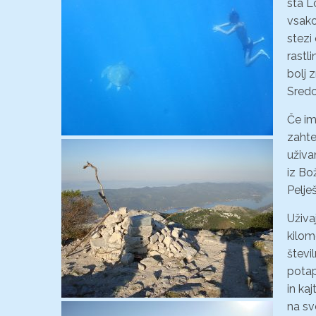
sta L
vsako
stezi
rastl
bolj z
Sredo
Če im
zahte
uživa
iz Bo
Pelje
Uživa
kilom
števi
potapl
in ka
na sv