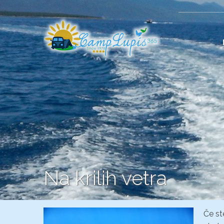
Na krilih vetra
Če st