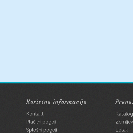
Koristne informacije
Prene
Kontakt
Katalo
Plačilni pogoji
Zemljev
Splošni pogoji
Letak