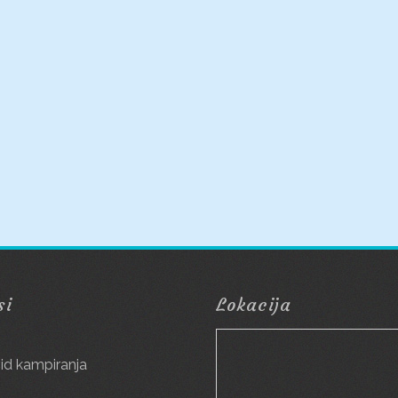
si
Lokacija
g
id kampiranja