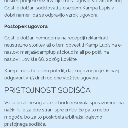
nosilec potrjene rezervacije, mora ugovor vložiti posebej.
Gost je dolžan sodelovati z osebjem Kampa Lupis v
dobri nameri, da se odpravijo vzroki ugovora.
Postopek ugovora
:
Gost je dolžan nemudoma na recepciji reklamirati
neustrezno storitev ali o tem obvestiti Kamp Lupis na e-
naslov: marija@camplupis.tcloud.hr ali po pošti na
naslov : Lovište 68, 20269 Lovište.
Kamp Lupis bo pisno potrdil, da je ugovor prejel in nanj
odgovoril v 15 dneh od dne vložitve ugovora.
PRISTOJNOST SODIŠČA
Vsi spori ali nesoglasja se bodo reševala sporazumno, na
način, ki je za obe strani sprejemljiv, če pa to ne bo
mogoče, bo za to poskrbela arbitraža krajevno
pristojnega sodišča.