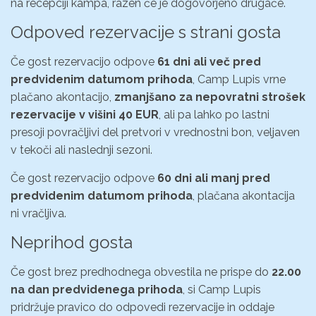
na recepciji kampa, razen če je dogovorjeno drugače.
Odpoved rezervacije s strani gosta
Če gost rezervacijo odpove
61 dni ali več pred
predvidenim datumom prihoda
, Camp Lupis vrne
plačano akontacijo,
zmanjšano za nepovratni strošek
rezervacije v višini 40 EUR
, ali pa lahko po lastni
presoji povračljivi del pretvori v vrednostni bon, veljaven
v tekoči ali naslednji sezoni.
Če gost rezervacijo odpove
60 dni ali manj pred
predvidenim datumom prihoda
, plačana akontacija
ni vračljiva.
Neprihod gosta
Če gost brez predhodnega obvestila ne prispe do
22.00
na dan predvidenega prihoda
, si Camp Lupis
pridržuje pravico do odpovedi rezervacije in oddaje