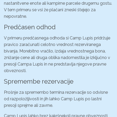
nastanitvene enote ali kampirne parcele drugemu gostu.
V tem primeru se vsi že plačani zneski štejejo za
nepovratne.
Predčasen odhod
V primeru predčasnega odhoda si Camp Lupis pridržuje
pravico zaračunati celotno vrednost rezerviranega
bivanja. Morebitno vračilo, izdaja vrednostnega bona,
znižanje cene ali druga oblika nadomestila je izključno v
presoji Campa Lupis in ne predstavlja njegove pravne
obveznosti.
Spremembe rezervacije
Prošnje za spremembo termina rezervacije so odvisne
od razpoložljivosti in jih lahko Camp Lupis po lastni
presoji sprejme ali zavrne.
Camp Lupis lahko brez kakršnekoli pravne obveznosti,