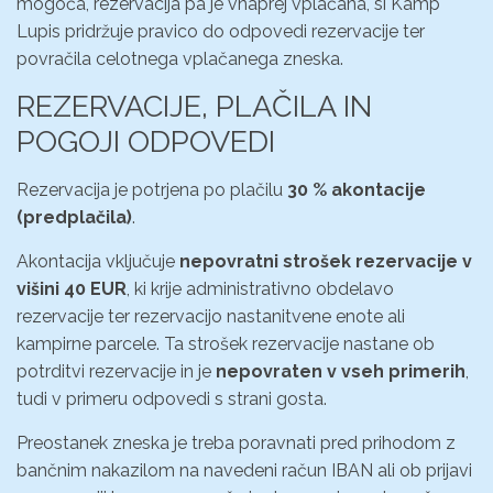
mogoča, rezervacija pa je vnaprej vplačana, si Kamp
Lupis pridržuje pravico do odpovedi rezervacije ter
povračila celotnega vplačanega zneska.
REZERVACIJE, PLAČILA IN
POGOJI ODPOVEDI
Rezervacija je potrjena po plačilu
30 % akontacije
(predplačila)
.
Akontacija vključuje
nepovratni strošek rezervacije v
višini 40 EUR
, ki krije administrativno obdelavo
rezervacije ter rezervacijo nastanitvene enote ali
kampirne parcele. Ta strošek rezervacije nastane ob
potrditvi rezervacije in je
nepovraten v vseh primerih
,
tudi v primeru odpovedi s strani gosta.
Preostanek zneska je treba poravnati pred prihodom z
bančnim nakazilom na navedeni račun IBAN ali ob prijavi