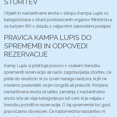
STORITEV
Objekt in nastanitvene enote v sklopu Kampa Lupis so
kategorizirane s strani pooblaščenih organov Ministrstva
za turizem RH v skladu z veljavnimi zakonskimi predpisi.
PRAVICA KAMPA LUPIS DO
SPREMEMB IN ODPOVEDI
REZERVACIJE
Kamp Lupis si pridržuje pravico v vsakem trenutku
spremeniti rezervacijo ali način zagotavljanja storitev, če
pride do okoliščin, ki so izven našega nadzora, ki jih ne
moremo predvideti, se jim izogniti ali preložiti. Potrjena
nastanitvena enota se lahko zamenja z nastanitveno
enoto iste ali višje kategorije po isti ceni, ki je veljala v
trenutku potrditve rezervacije. O tej spremembi bo gost
pravočasno obveščen. Če nadomestna nastanitev ni