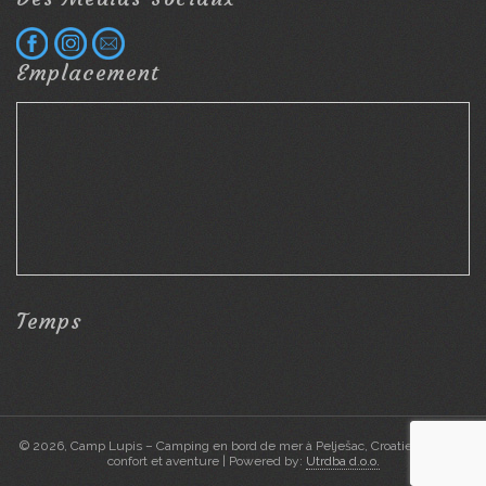
Emplacement
Temps
© 2026, Camp Lupis – Camping en bord de mer à Pelješac, Croatie | Nature,
confort et aventure | Powered by:
Utrdba d.o.o.