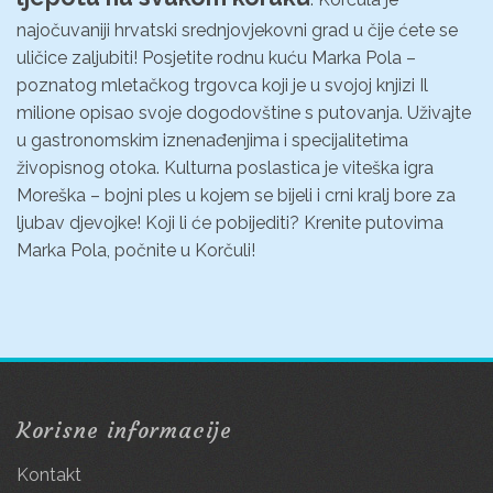
najočuvaniji hrvatski srednjovjekovni grad u čije ćete se
uličice zaljubiti! Posjetite rodnu kuću Marka Pola –
poznatog mletačkog trgovca koji je u svojoj knjizi Il
milione opisao svoje dogodovštine s putovanja. Uživajte
u gastronomskim iznenađenjima i specijalitetima
živopisnog otoka. Kulturna poslastica je viteška igra
Moreška – bojni ples u kojem se bijeli i crni kralj bore za
ljubav djevojke! Koji li će pobijediti? Krenite putovima
Marka Pola, počnite u Korčuli!
Korisne informacije
Kontakt