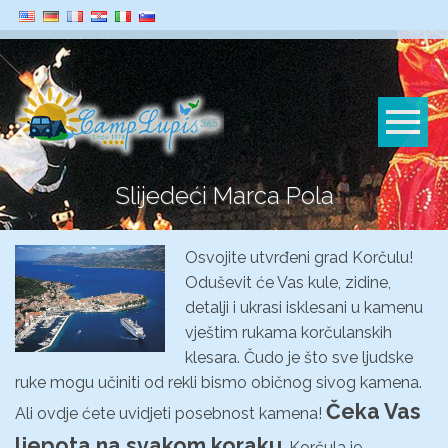
Slijedeći Marca Pola
Osvojite utvrđeni grad Korčulu!
Oduševit će Vas kule, zidine,
detalji i ukrasi isklesani u kamenu
vještim rukama korčulanskih
klesara. Čudo je što sve ljudske
ruke mogu učiniti od rekli bismo običnog sivog kamena.
Čeka Vas
Ali ovdje ćete uvidjeti posebnost kamena!
ljepota na svakom koraku
. Korčula je