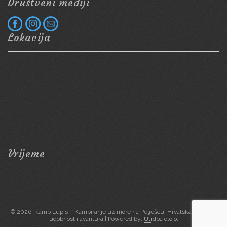
Društveni mediji
Lokacija
Vrijeme
© 2026, Kamp Lupis – Kampiranje uz more na Pelješcu, Hrvatska | Priroda,
udobnost i avantura | Powered by:
Utrdba d.o.o.