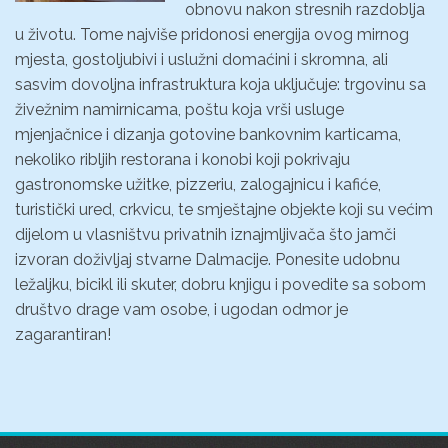
obnovu nakon stresnih razdoblja
u životu. Tome najviše pridonosi energija ovog mirnog
mjesta, gostoljubivi i uslužni domaćini i skromna, ali
sasvim dovoljna infrastruktura koja uključuje: trgovinu sa
živežnim namirnicama, poštu koja vrši usluge
mjenjačnice i dizanja gotovine bankovnim karticama,
nekoliko ribljih restorana i konobi koji pokrivaju
gastronomske užitke, pizzeriu, zalogajnicu i kafiće,
turistički ured, crkvicu, te smještajne objekte koji su većim
dijelom u vlasništvu privatnih iznajmljivača što jamči
izvoran doživljaj stvarne Dalmacije. Ponesite udobnu
ležaljku, bicikl ili skuter, dobru knjigu i povedite sa sobom
društvo drage vam osobe, i ugodan odmor je
zagarantiran!