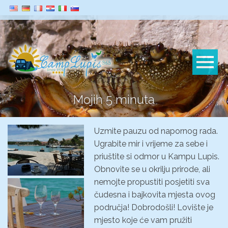
Mojih 5 minuta
Uzmite pauzu od napornog rada.
Ugrabite mir i vrijeme za sebe i
priuštite si odmor u Kampu Lupis.
Obnovite se u okrilju prirode, ali
nemojte propustiti posjetiti sva
čudesna i bajkovita mjesta ovog
područja! Dobrodošli! Lovište je
mjesto koje će vam pružiti