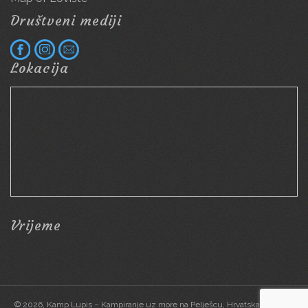
Društveni mediji
Lokacija
Vrijeme
© 2026, Kamp Lupis – Kampiranje uz more na Pelješcu, Hrvatska | Priroda,