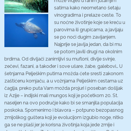
može vidjeti u ranim jutarnjim
satima kako neometano šetaju
vinogradima i prelaze ceste. To
su noćne životinje koje se kreću u
parovima ili grupicama, a javljaju
se po noći dugim zavijanjem.
Najprije se javlja jedan, da bi mu
se potom javili drugi na okolnim
brdima. Od divljači zanimljivi su mufloni, divlje svinje,
zečevi, fazani, a također i sove ušare, žabe, galebovi… U
šetnjama Pelješkim putima možda ćete sresti zakonom
zaštićenu kornjaču, a u vožnjama Pelješkim cestama uz
čaglja, preko puta Vam možda projuri i poseban došljak
iz Azije – indijski mali mungos koji je početkom 20. St.
naseljen na ovo područje kako bi se smanjila populacija
poskoka. Spomenimo i blavora – potpuno bezopasnog
zmijolikog guštera koji je evolucijom izgubio noge, nitko
ga se ne plaši jer je korisna životinja koja jede zmije i