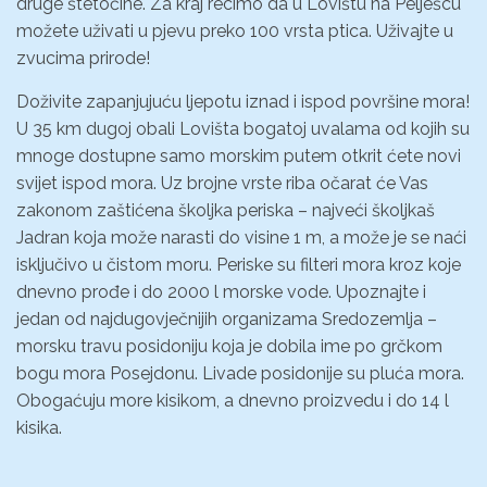
druge štetočine. Za kraj recimo da u Lovištu na Pelješcu
možete uživati u pjevu preko 100 vrsta ptica. Uživajte u
zvucima prirode!
Doživite zapanjujuću ljepotu iznad i ispod površine mora!
U 35 km dugoj obali Lovišta bogatoj uvalama od kojih su
mnoge dostupne samo morskim putem otkrit ćete novi
svijet ispod mora. Uz brojne vrste riba očarat će Vas
zakonom zaštićena školjka periska – najveći školjkaš
Jadran koja može narasti do visine 1 m, a može je se naći
isključivo u čistom moru. Periske su filteri mora kroz koje
dnevno prođe i do 2000 l morske vode. Upoznajte i
jedan od najdugovječnijih organizama Sredozemlja –
morsku travu posidoniju koja je dobila ime po grčkom
bogu mora Posejdonu. Livade posidonije su pluća mora.
Obogaćuju more kisikom, a dnevno proizvedu i do 14 l
kisika.