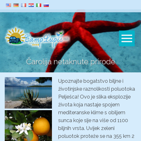
Čarolija netaknute prirode
Upoznajte bogatstvo biljne i
životinjske raznolikosti poluotoka
Pelješca! Ovo je slika eksplozije
života koja nastaje spojem
mediteranske klime s obiljem
sunca koje sije na više od 1100
biljnih vrsta. Uvijek zeleni
poluotok proteže se na 355 km 2