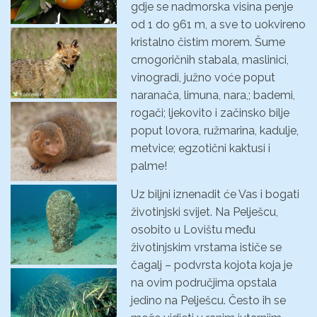
gdje se nadmorska visina penje
od 1 do 961 m, a sve to uokvireno
kristalno čistim morem. Šume
crnogoričnih stabala, maslinici,
vinogradi, južno voće poput
naranača, limuna, nara,; bademi,
rogači; ljekovito i začinsko bilje
poput lovora, ružmarina, kadulje,
metvice; egzotični kaktusi i
palme!
Uz biljni iznenadit će Vas i bogati
životinjski svijet. Na Pelješcu,
osobito u Lovištu među
životinjskim vrstama ističe se
čagalj – podvrsta kojota koja je
na ovim područjima opstala
jedino na Pelješcu. Često ih se