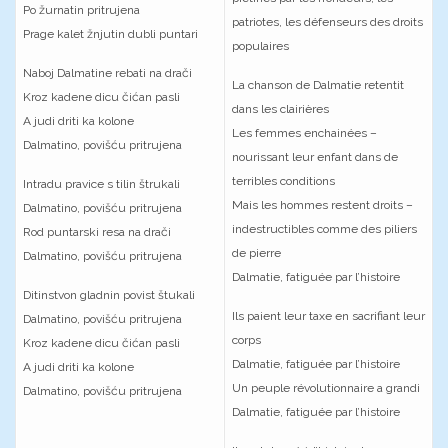
Po žurnatin pritrujena
patriotes, les défenseurs des droits
Prage kalet žnjutin dubli puntari
populaires
Naboj Dalmatine rebati na drači
La chanson de Dalmatie retentit
Kroz kadene dicu čićan pasli
dans les clairières
A judi driti ka kolone
Les femmes enchainées –
Dalmatino, povišću pritrujena
nourissant leur enfant dans de
terribles conditions
Intradu pravice s tilin štrukali
Mais les hommes restent droits –
Dalmatino, povišću pritrujena
indestructibles comme des piliers
Rod puntarski resa na drači
de pierre
Dalmatino, povišću pritrujena
Dalmatie, fatiguée par l’histoire
Ditinstvon gladnin povist štukali
Ils paient leur taxe en sacrifiant leur
Dalmatino, povišću pritrujena
corps
Kroz kadene dicu čićan pasli
Dalmatie, fatiguée par l’histoire
A judi driti ka kolone
Un peuple révolutionnaire a grandi
Dalmatino, povišću pritrujena
Dalmatie, fatiguée par l’histoire