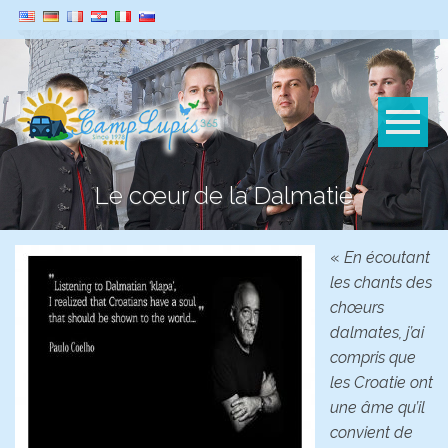
Le cœur de la Dalmatie
«
En écoutant
les chants des
chœurs
dalmates, j’ai
compris que
les Croatie ont
une âme qu’il
convient de