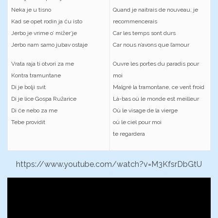
Neka je u tisno
Quand je naitrais de nouveau, je
Kad se opet rodin ja ću isto
recommencerais
Jerbo je vrime o’ mižer’je
Car les temps sont durs
Jerbo nam samo jubav ostaje
Car nous n’avons que l’amour
Vrata raja ti otvori za me
Ouvre les portes du paradis pour
Kontra tramuntane
moi
Di je bolji svit
Malgré la tramontane, ce vent froid
Di je lice Gospa Ružarice
Là-bas où le monde est meilleur
Di će nebo za me
Où le visage de la vierge
Tebe providit
où le ciel pour moi
te regardera
https://www.youtube.com/watch?v=M3KfsrDbGtU