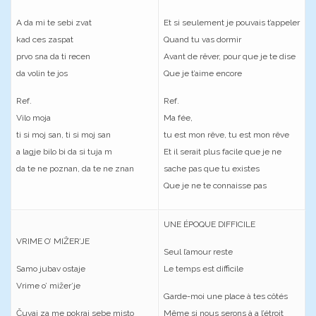
A da mi te sebi zvat
Et si seulement je pouvais t’appeler
kad ces zaspat
Quand tu vas dormir
prvo sna da ti recen
Avant de rêver, pour que je te dise
da volin te jos
Que je t’aime encore
Ref.
Ref.
Vilo moja
Ma fée,
ti si moj san, ti si moj san
tu est mon rêve, tu est mon rêve
a lagje bilo bi da si tuja m
Et il serait plus facile que je ne
da te ne poznan, da te ne znan
sache pas que tu existes
Que je ne te connaisse pas
UNE ÉPOQUE DIFFICILE
VRIME O’ MIŽER’JE
Seul l’amour reste
Samo jubav ostaje
Le temps est difficile
Vrime o’ mižer’je
Garde-moi une place à tes côtés
Čuvaj za me pokraj sebe misto
Même si nous serons à a l’étroit