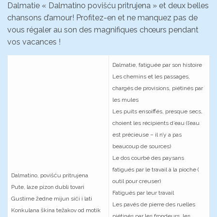
Dalmatie « Dalmatino povišću pritrujena » et deux belles
chansons d’amour! Profitez-en et ne manquez pas de
vous régaler au son des magnifiques chœurs pendant
vos vacances !
Dalmatie, fatiguée par son histoire
Les chemins et les passages,
chargés de provisions, piétinés par
les mules
Les puits ensoiffés, presque secs,
choient les récipients d’eau (l’eau
est précieuse – il n’y a pas
beaucoup de sources)
Le dos courbé des paysans
fatigués par le travail à la pioche (
Dalmatino, povišću pritrujena
outil pour creuser)
Pute, laze pizon dubli tovari
Fatigués par leur travail
Gustirne žedne mijun sići i lati
Les pavés de pierre des ruelles
Konkulana škina težakov od motik
piétinés par les frondeurs, les