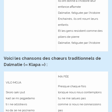
Ils ont donné à l’histoire leur
enfance affamée
Dalmatie, fatiguée par l’histoire
Enchainés, ils ont nourri leurs
enfants
Et les gens resistent comme des
piliers de pierre
Dalmatie, fatiguée par l’histoire
Voici les chansons des chœurs traditionnels de
Dalmatie (« Klapa ») :
MA FÉE
VILO MOJA
Presque chaque fois
Skoro saki put
lorsque nous nous contemplons
kad se mi pogjedamo
tu ne me salues pas
ti i ne odzdravis
comme si nous ne connaissions
ko da se ne poznamo
pas