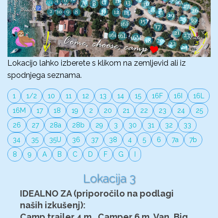
Lokacijo lahko izberete s klikom na zemljevid ali iz
spodnjega seznama.
1
1/2
10
11
12
13
14
15
16F
16I
16L
16M
17
18
19
2
20
21
22
23
24
25
26
27
28a
28b
29
3
30
31
32
33
34
35
35U
36
37
38
4
5
6
7a
7b
8
9
A
B
C
D
F
G
I
Lokacija 3
IDEALNO ZA (priporočilo na podlagi
naših izkušenj):
Camp trailer 4 m , Camper 6 m, Van, Big