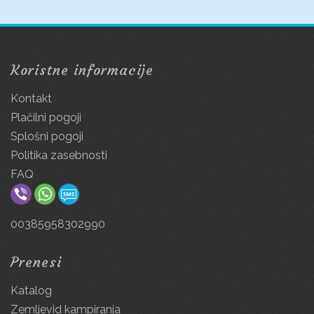
Koristne informacije
Kontakt
Plačilni pogoji
Splošni pogoji
Politika zasebnosti
FAQ
00385958302990
Prenesi
Katalog
Zemljevid kampiranja