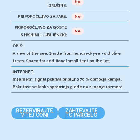
Ne
DRUŽINE:
PRIPOROČLJIVO ZA PARE:
Ne
PRIPOROČLJIVO ZA GOSTE
Ne
S HIŠNIMI LJUBLJENČKI:
OPIS:
A view of the sea. Shade from hundred-year-old olive
trees. Space for additional small tent on the lot.
INTERNET:
Internetni signal pokriva približno 70 % območja kampa.
Pokritost se lahko spreminja glede na zunanje razmere.
REZERVIRAJTE
ZAHTEVAJTE
V TEJ CONI
TO PARCELO