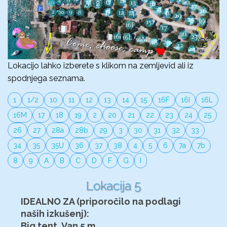
Lokacijo lahko izberete s klikom na zemljevid ali iz
spodnjega seznama.
1
1/2
10
11
12
13
14
15
16F
16I
16L
16M
17
18
19
2
20
21
22
23
24
25
26
27
28a
28b
29
3
30
31
32
33
34
35
35U
36
37
38
4
5
6
7a
7b
8
9
A
B
C
D
F
G
I
Lokacija 5
IDEALNO ZA (priporočilo na podlagi
naših izkušenj):
Big tent, Van 5 m