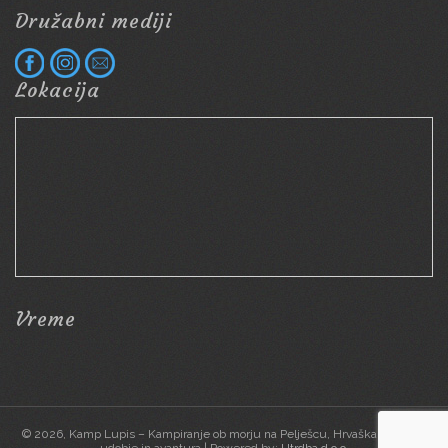
Družabni mediji
Lokacija
Vreme
© 2026, Kamp Lupis – Kampiranje ob morju na Pelješcu, Hrvaška | Narava,
udobje in avantura | Powered by:
Utrdba d.o.o.