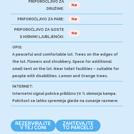
PRIPOROČLJIVO ZA
Ne
DRUŽINE:
PRIPOROČLJIVO ZA PARE:
Ne
PRIPOROČLJIVO ZA GOSTE
Ne
S HIŠNIMI LJUBLJENČKI:
OPIS:
A peaceful and comfortable lot. Trees on the edges of
the lot. Flowers and shrubbery. Space for additional
small tent on the lot. Near toilet facilities – suitable for
people with disabilities. Lemon and Orange trees.
INTERNET:
Internetni signal pokriva približno 70 % območja kampa.
Pokritost se lahko spreminja glede na zunanje razmere.
REZERVIRAJTE
ZAHTEVAJTE
V TEJ CONI
TO PARCELO