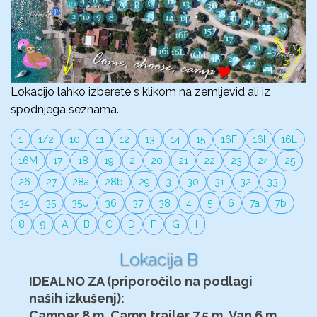
Lokacijo lahko izberete s klikom na zemljevid ali iz
spodnjega seznama.
1
1/2
10
11
12
13
14
15
16F
16I
16L
16M
17
18
19
2
20
21
22
23
24
25
26
27
28a
28b
29
3
30
31
32
33
34
35
35U
36
37
38
4
5
6
7a
7b
8
9
A
B
C
D
F
G
I
Lokacija B
IDEALNO ZA (priporočilo na podlagi
naših izkušenj):
Camper 8 m, Camp trailer 7.5 m, Van 6 m