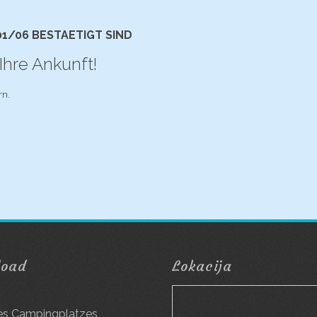
01/06 BESTAETIGT SIND
Ihre Ankunft!
rn.
load
Lokacija
g
es Campingplatzes