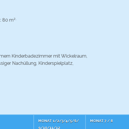
2,
: 80 m
mmern Kinderbadezimmer mit Wickelraum,
siger Nachüllung, Kinderspielplatz,
MONAT
1/2/3/4/5/6/
MONAT
7 / 8
9/10/11/12