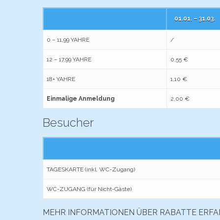
01.01. – 31.03.
0 – 11,99 YAHRE
/
12 – 17,99 YAHRE
0,55 €
18+ YAHRE
1,10 €
Einmalige Anmeldung
2,00 €
Besucher
TAGESKARTE (inkl. WC-Zugang)
WC-ZUGANG (für Nicht-Gäste)
MEHR INFORMATIONEN ÜBER RABATTE ERFA