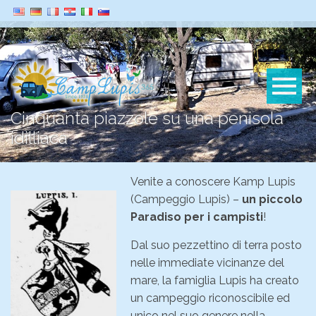
Cinquanta piazzole su una penisola
idilliaca
Venite a conoscere Kamp Lupis
(Campeggio Lupis) –
un piccolo
Paradiso per i campisti
!
Dal suo pezzettino di terra posto
nelle immediate vicinanze del
mare, la famiglia Lupis ha creato
un campeggio riconoscibile ed
unico nel suo genere nella