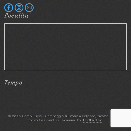
Località’
Tempo
© 2026, Camp Lupis – Campeggio sul mare a Pelješac, Croazia | Natura,
comfort e avventura | Powered by:
Utrdba d.o.o.