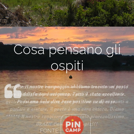
Cosa pensano gli
ospiti
Durante il nostro campeggio abbiamo trovato un posto
che soddisfa ogni esigenza. Tutto è stato eccellente.
Possiamo solo dire cose positive su di esso.
FONTE: