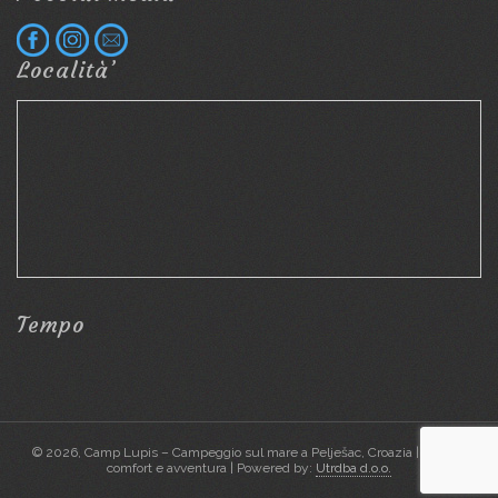
Località’
Tempo
© 2026, Camp Lupis – Campeggio sul mare a Pelješac, Croazia | Natura,
comfort e avventura | Powered by:
Utrdba d.o.o.