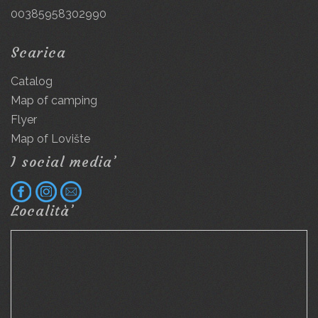
00385958302990
Scarica
Catalog
Map of camping
Flyer
Map of Lovište
I social media’
Località’