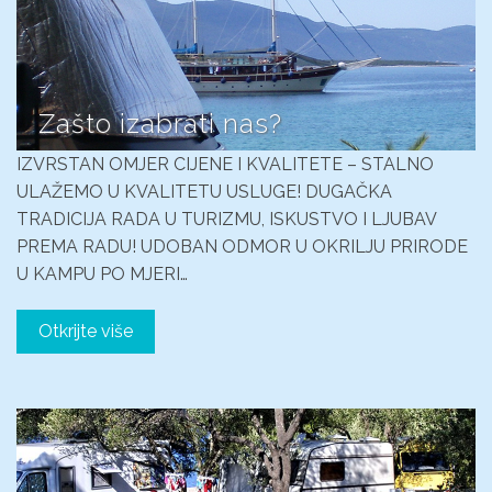
Zašto izabrati nas?
IZVRSTAN OMJER CIJENE I KVALITETE – STALNO
ULAŽEMO U KVALITETU USLUGE! DUGAČKA
TRADICIJA RADA U TURIZMU, ISKUSTVO I LJUBAV
PREMA RADU! UDOBAN ODMOR U OKRILJU PRIRODE
U KAMPU PO MJERI…
Otkrijte više