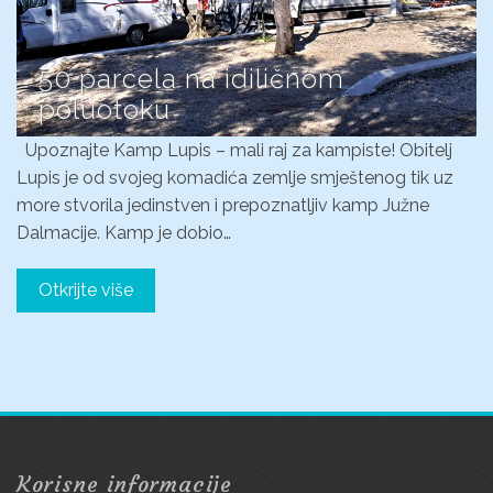
50 parcela na idiličnom
poluotoku
Upoznajte Kamp Lupis – mali raj za kampiste! Obitelj
Lupis je od svojeg komadića zemlje smještenog tik uz
more stvorila jedinstven i prepoznatljiv kamp Južne
Dalmacije. Kamp je dobio…
Otkrijte više
Korisne informacije