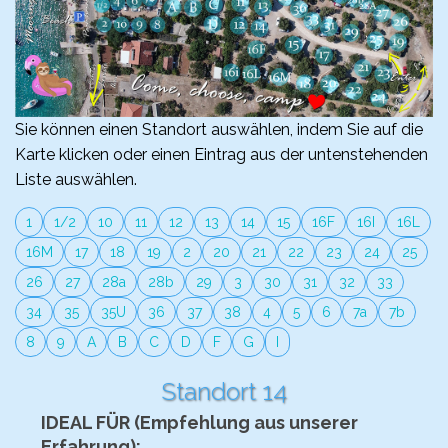
Sie können einen Standort auswählen, indem Sie auf die
Karte klicken oder einen Eintrag aus der untenstehenden
Liste auswählen.
1
1/2
10
11
12
13
14
15
16F
16I
16L
16M
17
18
19
2
20
21
22
23
24
25
26
27
28a
28b
29
3
30
31
32
33
34
35
35U
36
37
38
4
5
6
7a
7b
8
9
A
B
C
D
F
G
I
Standort 14
IDEAL FÜR (Empfehlung aus unserer
Erfahrung):