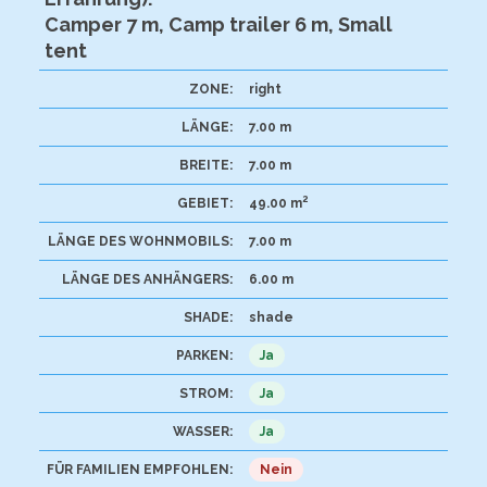
Camper 7 m, Camp trailer 6 m, Small
tent
ZONE:
right
LÄNGE:
7.00 m
BREITE:
7.00 m
2
GEBIET:
49.00 m
LÄNGE DES WOHNMOBILS:
7.00 m
LÄNGE DES ANHÄNGERS:
6.00 m
SHADE:
shade
PARKEN:
Ja
STROM:
Ja
WASSER:
Ja
FÜR FAMILIEN EMPFOHLEN:
Nein