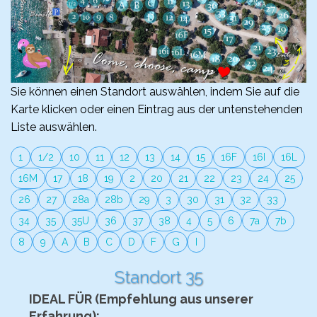
Sie können einen Standort auswählen, indem Sie auf die
Karte klicken oder einen Eintrag aus der untenstehenden
Liste auswählen.
1
1/2
10
11
12
13
14
15
16F
16I
16L
16M
17
18
19
2
20
21
22
23
24
25
26
27
28a
28b
29
3
30
31
32
33
34
35
35U
36
37
38
4
5
6
7a
7b
8
9
A
B
C
D
F
G
I
Standort 35
IDEAL FÜR (Empfehlung aus unserer
Erfahrung):