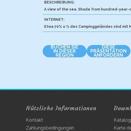
BESCHREIBUNG:
A view of the sea. Shade from hundred-year-old
INTERNET:
Etwa 70% o % des Campinggeländes sind mit N
BUCHEN SIE
DIESE
IN DIESER
PRÄSENTATION
REGION
ANFORDERN
Nützliche Informationen
Down
Kontakt
Katalo
Zahlungsbedingungen
Karte d