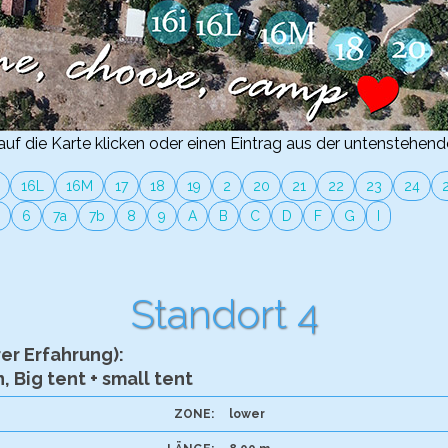
uf die Karte klicken oder einen Eintrag aus der untenstehend
16L
16M
17
18
19
2
20
21
22
23
24
6
7a
7b
8
9
A
B
C
D
F
G
I
Standort 4
er Erfahrung):
 Big tent + small tent
ZONE:
lower