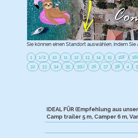
Sie können einen Standort auswählen, indem Sie a
1
1/2
10
11
12
13
14
15
16F
16I
32
33
34
35
35U
36
37
38
4
5
IDEAL FÜR (Empfehlung aus unser
Camp trailer 5 m, Camper 6 m, Van,