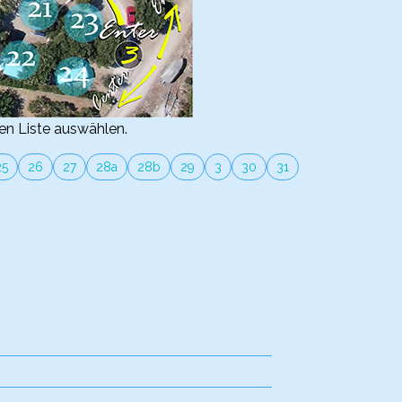
en Liste auswählen.
25
26
27
28a
28b
29
3
30
31