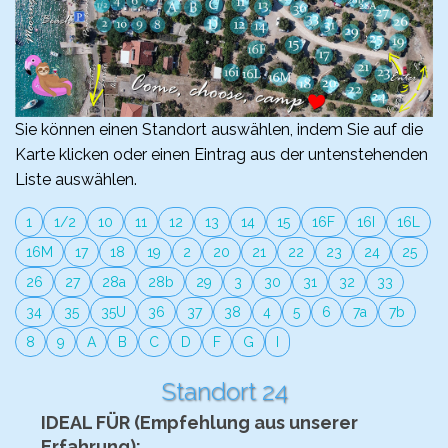
Sie können einen Standort auswählen, indem Sie auf die
Karte klicken oder einen Eintrag aus der untenstehenden
Liste auswählen.
1
1/2
10
11
12
13
14
15
16F
16I
16L
16M
17
18
19
2
20
21
22
23
24
25
26
27
28a
28b
29
3
30
31
32
33
34
35
35U
36
37
38
4
5
6
7a
7b
8
9
A
B
C
D
F
G
I
Standort 24
IDEAL FÜR (Empfehlung aus unserer
Erfahrung):