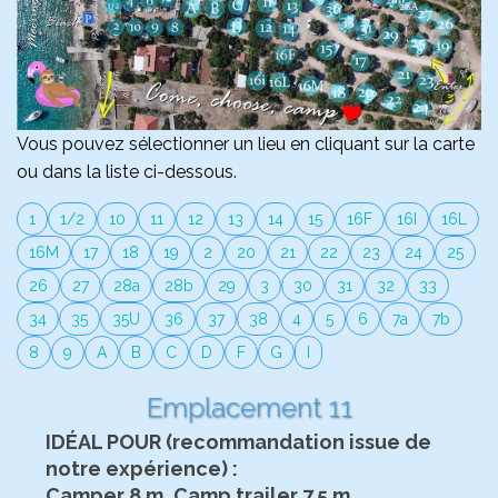
Vous pouvez sélectionner un lieu en cliquant sur la carte
ou dans la liste ci-dessous.
1
1/2
10
11
12
13
14
15
16F
16I
16L
16M
17
18
19
2
20
21
22
23
24
25
26
27
28a
28b
29
3
30
31
32
33
34
35
35U
36
37
38
4
5
6
7a
7b
8
9
A
B
C
D
F
G
I
Emplacement 11
IDÉAL POUR (recommandation issue de
notre expérience) :
Camper 8 m, Camp trailer 7.5 m