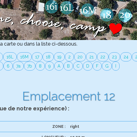
a carte ou dans la liste ci-dessous.
16L
16M
17
18
19
2
20
21
22
23
24
6
7a
7b
8
9
A
B
C
D
F
G
I
Emplacement 12
e de notre expérience) :
ZONE :
right