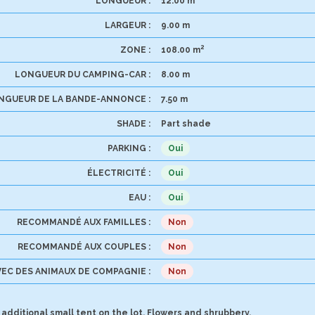
LONGUEUR :
12.00 m
LARGEUR :
9.00 m
2
ZONE :
108.00 m
LONGUEUR DU CAMPING-CAR :
8.00 m
NGUEUR DE LA BANDE-ANNONCE :
7.50 m
SHADE :
Part shade
PARKING :
Oui
ÉLECTRICITÉ :
Oui
EAU :
Oui
RECOMMANDÉ AUX FAMILLES :
Non
RECOMMANDÉ AUX COUPLES :
Non
EC DES ANIMAUX DE COMPAGNIE :
Non
 additional small tent on the lot. Flowers and shrubbery.