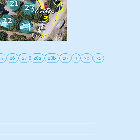
25
26
27
28a
28b
29
3
30
31