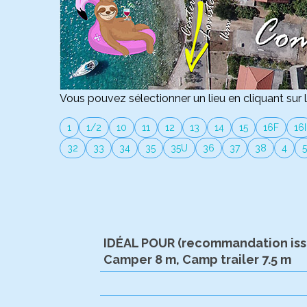
Vous pouvez sélectionner un lieu en cliquant sur l
1
1/2
10
11
12
13
14
15
16F
16I
32
33
34
35
35U
36
37
38
4
5
IDÉAL POUR (recommandation issu
Camper 8 m, Camp trailer 7.5 m