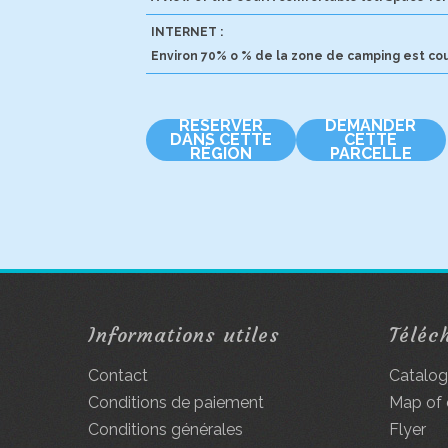
INTERNET :
Environ 70% o % de la zone de camping est cou
RÉSERVER
DEMANDER
DANS CETTE
CETTE
RÉGION
PARCELLE
Informations utiles
Téléc
Contact
Catalo
Conditions de paiement
Map of
Conditions générales
Flyer