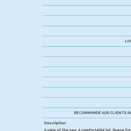
LO
RECOMMANDÉ AUX CLIENTS AV
Description:
A view of the sea. A comfortable lot. Space for