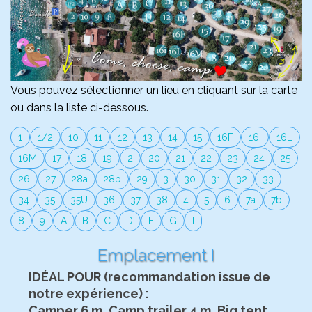
Vous pouvez sélectionner un lieu en cliquant sur la carte
ou dans la liste ci-dessous.
1
1/2
10
11
12
13
14
15
16F
16I
16L
16M
17
18
19
2
20
21
22
23
24
25
26
27
28a
28b
29
3
30
31
32
33
34
35
35U
36
37
38
4
5
6
7a
7b
8
9
A
B
C
D
F
G
I
Emplacement I
IDÉAL POUR (recommandation issue de
notre expérience) :
Camper 6 m, Camp trailer 4 m, Big tent