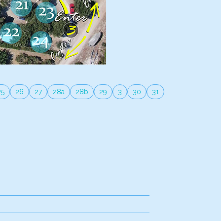
25
26
27
28a
28b
29
3
30
31