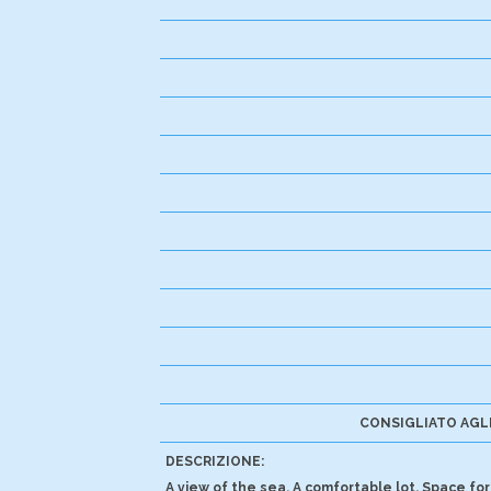
CONSIGLIATO AGLI
DESCRIZIONE:
A view of the sea. A comfortable lot. Space for 