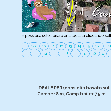
È possibile selezionare una località cliccando sul
1
1/2
10
11
12
13
14
15
16F
16I
32
33
34
35
35U
36
37
38
4
5
IDEALE PER (consiglio basato sull
Camper 8 m, Camp trailer 7.5 m