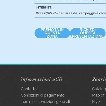
INTERNET:
Circa il 70% o% dell'area del campeggio è cope
PRENOTA IN
RICHIEDI
QUESTA
QUESTA
ZONA
PRESENTAZIONE
Informazioni utili
Scari
Contatto
Catalo
Condizioni di pagamento
Map of
Termini e condizioni generali
Flyer