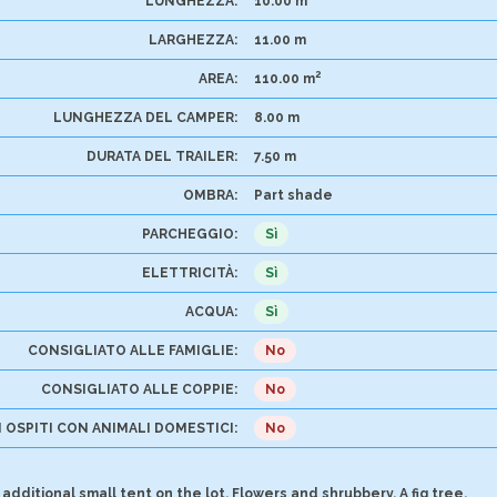
LUNGHEZZA:
10.00 m
LARGHEZZA:
11.00 m
2
AREA:
110.00 m
LUNGHEZZA DEL CAMPER:
8.00 m
DURATA DEL TRAILER:
7.50 m
OMBRA:
Part shade
PARCHEGGIO:
Sì
ELETTRICITÀ:
Sì
ACQUA:
Sì
CONSIGLIATO ALLE FAMIGLIE:
No
CONSIGLIATO ALLE COPPIE:
No
 OSPITI CON ANIMALI DOMESTICI:
No
additional small tent on the lot. Flowers and shrubbery. A fig tree.