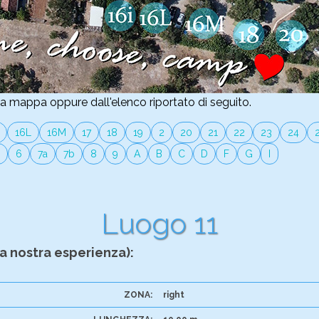
la mappa oppure dall'elenco riportato di seguito.
16L
16M
17
18
19
2
20
21
22
23
24
6
7a
7b
8
9
A
B
C
D
F
G
I
Luogo 11
a nostra esperienza):
ZONA:
right