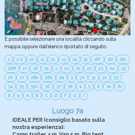
È possibile selezionare una località cliccando sulla
mappa oppure dall'elenco riportato di seguito.
1
1/2
10
11
12
13
14
15
16F
16I
16L
16M
17
18
19
2
20
21
22
23
24
25
26
27
28a
28b
29
3
30
31
32
33
34
35
35U
36
37
38
4
5
6
7a
7b
8
9
A
B
C
D
F
G
I
Luogo 7a
IDEALE PER (consiglio basato sulla
nostra esperienza):
Camp trailer 4 m, Van 5 m, Big tent