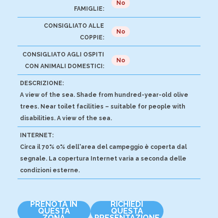
No
FAMIGLIE:
CONSIGLIATO ALLE
No
COPPIE:
CONSIGLIATO AGLI OSPITI
No
CON ANIMALI DOMESTICI:
DESCRIZIONE:
A view of the sea. Shade from hundred-year-old olive
trees. Near toilet facilities – suitable for people with
disabilities. A view of the sea.
INTERNET:
Circa il 70% o% dell'area del campeggio è coperta dal
segnale. La copertura Internet varia a seconda delle
condizioni esterne.
PRENOTA IN
RICHIEDI
QUESTA
QUESTA
ZONA
PRESENTAZIONE