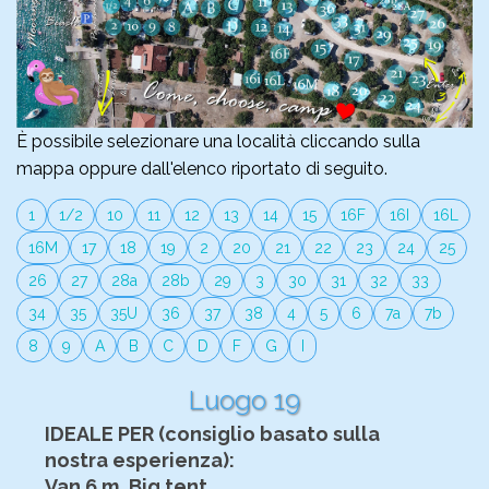
È possibile selezionare una località cliccando sulla
mappa oppure dall'elenco riportato di seguito.
1
1/2
10
11
12
13
14
15
16F
16I
16L
16M
17
18
19
2
20
21
22
23
24
25
26
27
28a
28b
29
3
30
31
32
33
34
35
35U
36
37
38
4
5
6
7a
7b
8
9
A
B
C
D
F
G
I
Luogo 19
IDEALE PER (consiglio basato sulla
nostra esperienza):
Van 6 m, Big tent