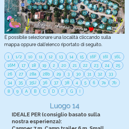
È possibile selezionare una località cliccando sulla
mappa oppure dall'elenco riportato di seguito.
1
1/2
10
11
12
13
14
15
16F
16I
16L
16M
17
18
19
2
20
21
22
23
24
25
26
27
28a
28b
29
3
30
31
32
33
34
35
35U
36
37
38
4
5
6
7a
7b
8
9
A
B
C
D
F
G
I
Luogo 14
IDEALE PER (consiglio basato sulla
nostra esperienza):
Camper 7 m, Camp trailer 6 m, Small