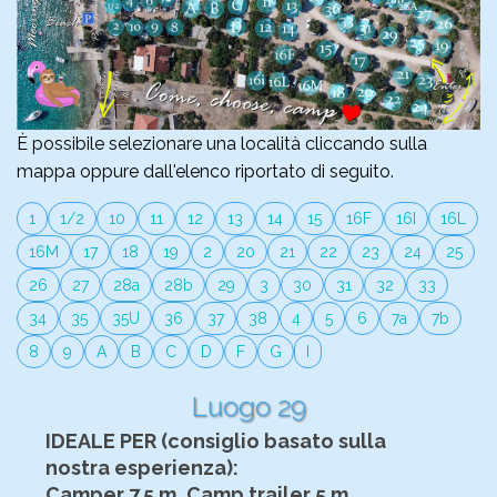
È possibile selezionare una località cliccando sulla
mappa oppure dall'elenco riportato di seguito.
1
1/2
10
11
12
13
14
15
16F
16I
16L
16M
17
18
19
2
20
21
22
23
24
25
26
27
28a
28b
29
3
30
31
32
33
34
35
35U
36
37
38
4
5
6
7a
7b
8
9
A
B
C
D
F
G
I
Luogo 29
IDEALE PER (consiglio basato sulla
nostra esperienza):
Camper 7.5 m, Camp trailer 5 m